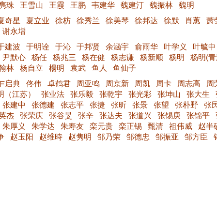
隽珠
王雪山
王霞
王鹏
韦建华
魏建汀
魏振林
魏明
夏奇星
夏立业
徐枋
徐秀兰
徐美琴
徐邦达
徐默
肖蕙
萧
谢永增
于建波
于明诠
于沁
于邦贤
余涵宇
俞雨华
叶学义
叶毓中
尹默心
杨任
杨兆三
杨在健
杨志谦
杨新顺
杨明
杨明(青
翰林
杨自立
楊明
袁武
鱼人
鱼仙子
乍启典
佟伟
卓鹤君
周亚鸣
周京新
周凯
周卡
周志高
周
明（江苏）
张业法
张乐毅
张乾宇
张光彩
张坤山
张大生
张建中
张德建
张志平
张捷
张昕
张景
张望
张朴野
张
英杰
张荣庆
张谷旻
张辛
张达夫
张道兴
张锡庚
张锦平
朱厚义
朱学达
朱寿友
栾元贵
栾正锡
甄清
祖伟威
赵半
争
赵玉阳
赵维時
赵隽明
邹乃荣
邹德忠
邹振亚
邹方臣