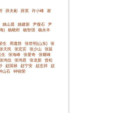
劳
薛夫彬
薛英
许小峰
谢
姚山晨
姚建新
尹瘦石
尹
海)
杨晓村
杨智强
杨永丰
荣生
周遵胜
张世明(山东)
张
张天民
张宏宾
张少山
张延
民生
张海峰
张爱奇
张耀峰
张鸿信
张鸿君
张龙新
曾松
砂
赵国禄
赵宁安
赵忠祥
赵
钟山石
钟锦荣