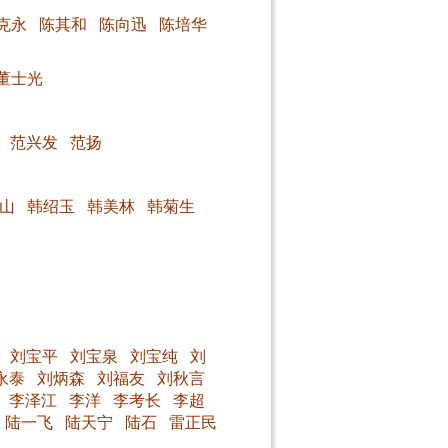
克永
陈其和
陈向迅
陈培华
董士光
范兴发
范扬
山
韩绍玉
韩美林
韩菊生
刘宝平
刘宝泉
刘宝纯
刘
永泰
刘炳森
刘福友
刘秋言
李泽江
李洋
李考长
李超
陆一飞
陆天宁
陆石
雷正民