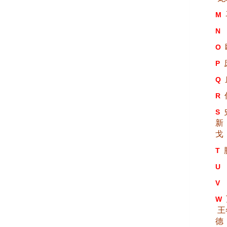
M
N
O
P
Q
R
S
新
戈
T
U
V
W
王
德