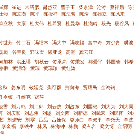
崔辉
崔进
常绍彦
晁岱双
曹子玉
柴京津
沧涛
蔡祥麟
陈
士秋
陈左黄
陈平
陈授祥
陈法曾
陈浩
陈雄立
陈风来
单立秋
大康
杜大伟
杜希贤
杜曼华
杜滋岭
段先
段谷风
付世芳
付二石
冯增木
冯大中
冯志福
富中奇
方少青
樊波
观道
谷宝良
郭味渠
顾亚龙
高潮
龚云江
何加林
洪丕谟
胡秋云
贺承亮
贺秉发
郝爱平
韩国榛
韩希
格胜
黄润华
黄瑞
黄瑞珍
黄红涛
俭秋
姜东明
敬廷尧
焦可群
荆向海
贾耀民
金鸿钧
孔令镇
孔维克
寇萍
凌雪
刘万鸣
刘二郎
刘云虎
刘占东
刘国彬
刘大为
刘大同
河
刘庆和
刘志伟
刘恩
刘文西
刘新德
刘武宏
刘民怀
刘
艺
刘进安
刘雯
吕品
吕拴保
娄师白
李叔平
李尧天
李波
李金福
李铁生
林凤
林海钟
林鹏
梁占岩
梁文博
金绍明
瑞