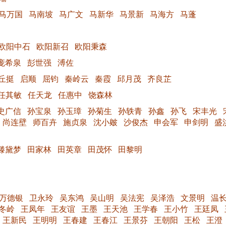
马万国
马南坡
马广文
马新华
马景新
马海方
马蓬
欧阳中石
欧阳新召
欧阳秉森
庞希泉
彭世强
溥佐
丘挺
启顺
屈钧
秦岭云
秦霞
邱月茂
齐良芷
任其敏
任天龙
任惠中
饶森林
史广信
孙宝泉
孙玉璋
孙菊生
孙轶青
孙鑫
孙飞
宋丰光
尚连壁
师百卉
施贞泉
沈小皴
沙俊杰
申会军
申剑明
盛
滕黛梦
田家林
田英章
田茂怀
田黎明
万德银
卫永玲
吴东鸿
吴山明
吴法宪
吴泽浩
文景明
温
冬岭
王凤年
王友谊
王墨
王天池
王学春
王小竹
王廷凤
王新民
王明明
王春建
王春江
王景芬
王朝阳
王松
王澄