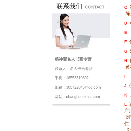
联系我们
CONTACT
C
陈
US
D
E
F
G
畅神斋名人书画专营
H
黄
联系人：名人书画专营
I
手机：18553319802
J
邮箱：305722843@qq.com
K
网站：changhsenzhai.com
L
广
刘
仁
龙