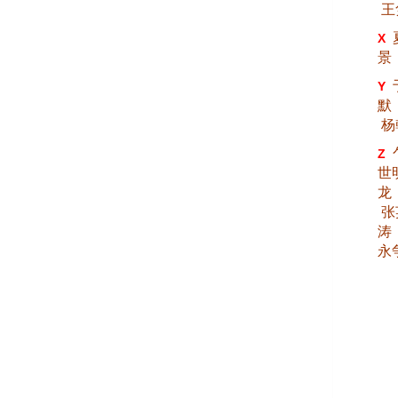
王
X
景
Y
默
杨
Z
世
龙
张
涛
永