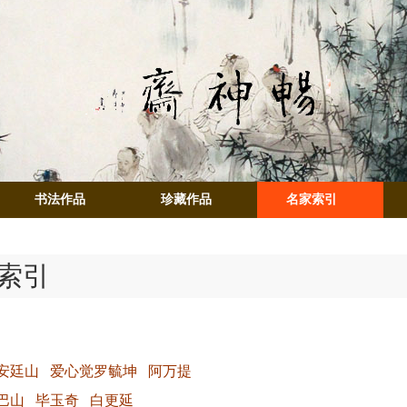
书法作品
珍藏作品
名家索引
索引
安廷山
爱心觉罗毓坤
阿万提
巴山
毕玉奇
白更延