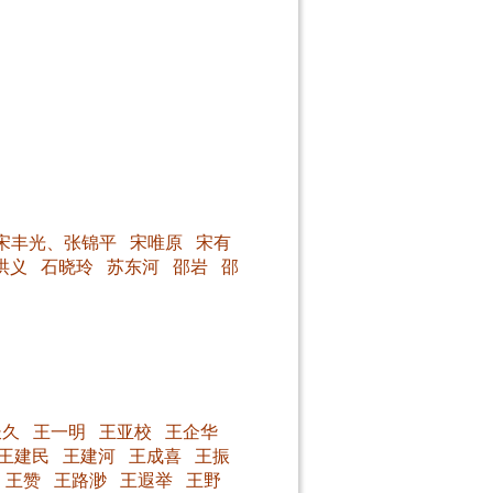
宋丰光、张锦平
宋唯原
宋有
洪义
石晓玲
苏东河
邵岩
邵
长久
王一明
王亚校
王企华
王建民
王建河
王成喜
王振
王赞
王路渺
王遐举
王野