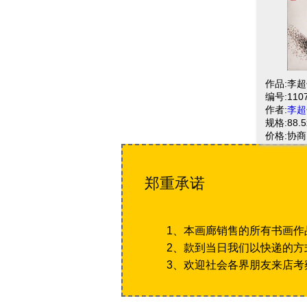
作品:李
编号:110
作者:
李超
规格:88.5
价格:协商
郑重承诺
1、本画廊销售的所有书画作
2、款到当日我们以快递的方
3、欢迎社会各界朋友来店考