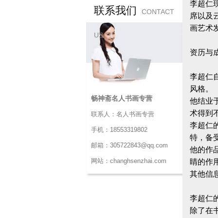
李超仁
联系我们
CONTACT
席以及
画艺术
US
‌资历与
李超仁
风格。
畅神斋名人书画专营
他结业
术得到
联系人：名人书画专营
李超仁
手机：18553319802
特，备
邮箱：305722843@qq.com
他的作
网站：changhsenzhai.com
睛的作
‌其他信息
李超仁
除了在