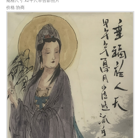
规格尺寸:x2平尺带合影照片
价格:协商