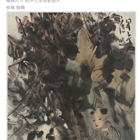
规格尺寸:x2平尺带合影照片
价格:协商