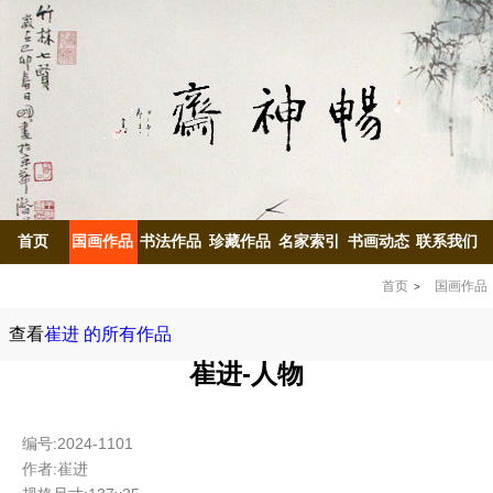
首页
国画作品
书法作品
珍藏作品
名家索引
书画动态
联系我们
首页
国画作品
查看
崔进 的所有作品
崔进-人物
编号:2024-1101
作者:崔进