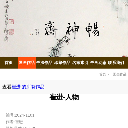
首页
国画作品
书法作品
珍藏作品
名家索引
书画动态
联系我们
首页
国画作品
查看
崔进 的所有作品
崔进-人物
编号:2024-1101
作者:崔进