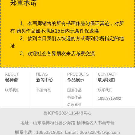
郑重承诺
1、本画廊销售的所有书画作品匀保证真迹，对所
有 购买作品如不满意15日内无条件保退换
2、款到当日我们以快递的方式寄到你所指定的地
址
3、欢迎社会各界朋友来店考察交流
ABOUT
NEWS
PRODUCTS
CONTACT
畅神斋
新闻中心
作品展示
联系我们
联系我们
书画动态
国画作品
联系我们
书法作品
18553319802
名家索引
鲁ICP备2024116448号-1
地址：山东淄博桓台县少海路 畅神斋名人书画专营
联系电话：18553319802 Email：305722843@qq.com