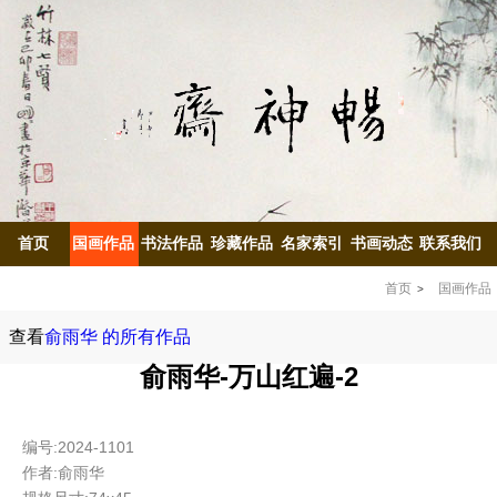
首页
国画作品
书法作品
珍藏作品
名家索引
书画动态
联系我们
首页
国画作品
查看
俞雨华 的所有作品
俞雨华-万山红遍-2
编号:2024-1101
作者:俞雨华