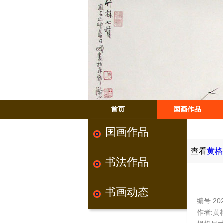
首页
国画作品
国画作品
查看
黄格
书法作品
书画动态
编号:202
作者:黄