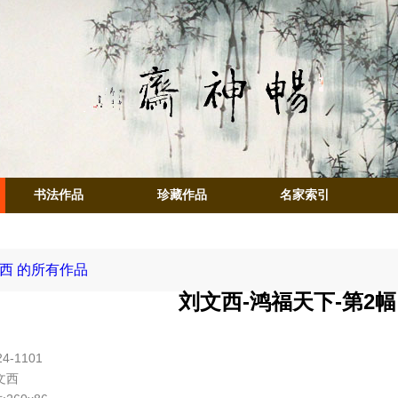
书法作品
珍藏作品
名家索引
西 的所有作品
刘文西-鸿福天下-第2幅
4-1101
文西