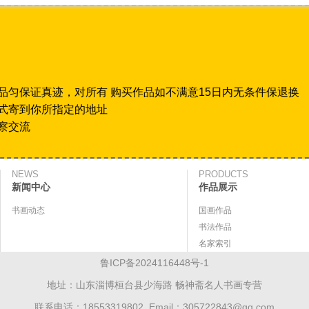
品匀保证真迹，对所有 购买作品如不满意15日内无条件保退换
式寄到你所指定的地址
察交流
NEWS
PRODUCTS
新闻中心
作品展示
书画动态
国画作品
书法作品
名家索引
鲁ICP备2024116448号-1
地址：山东淄博桓台县少海路 畅神斋名人书画专营
联系电话：18553319802 Email：305722843@qq.com