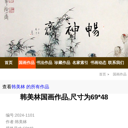
首页
国画作品
书法作品
珍藏作品
名家索引
书画动态
联系我们
首页
国画作品
查看
韩美林 的所有作品
韩美林国画作品,尺寸为69*48
编号:2024-1101
作者:韩美林