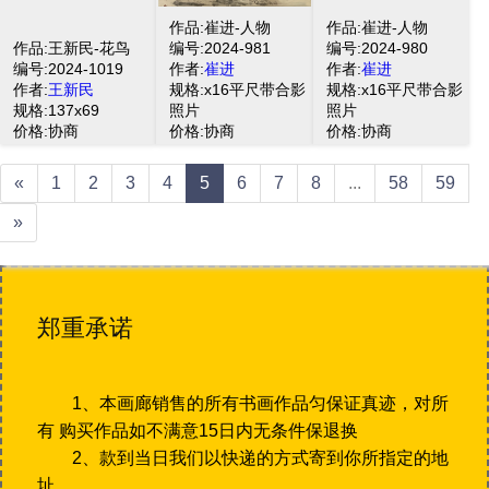
作品:崔进-人物
作品:崔进-人物
作品:王新民-花鸟
编号:2024-981
编号:2024-980
编号:2024-1019
作者:
崔进
作者:
崔进
作者:
王新民
规格:x16平尺带合影
规格:x16平尺带合影
规格:137x69
照片
照片
价格:协商
价格:协商
价格:协商
«
1
2
3
4
5
6
7
8
...
58
59
»
郑重承诺
1、本画廊销售的所有书画作品匀保证真迹，对所
有 购买作品如不满意15日内无条件保退换
2、款到当日我们以快递的方式寄到你所指定的地
址